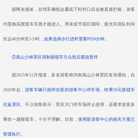
据网友描述，自驾车辆抵达爨底下村村口后会被直接拦截，游客
均需购买摆渡车车票才能进入。周末或节假日期间，观光车排队时间
长达
40分钟至1小时，
如果选择步行进村需要约
50分钟。
②嵩山少林景区强制接驳车引众怒后紧急暂停
据
2025年12月报道，多名游客称河南嵩山少林景区发布通知，自
2026年起，
游客车辆只能停在新的游客中心停车场，转乘
50元接驳车
往返景区。
不少游客表示，景区大门停车场停止使用，还要求游客多
乘坐一趟接驳车，十分不理解。目前，
使用新游客中心的相关方案已
暂缓执行。