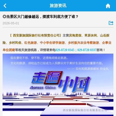
旅游资讯
◎当景区大门越修越远，摆渡车到底方便了谁？
2026-05-01
〖
西安新旅国际旅行社有限责任公司
〗
主营
滨海度假、草原休闲、山岳探
险、乡村民俗、
红色旅游、中小学生研学旅游、乡村振兴农业考察旅游、企事业
单位团建
等相关旅游线路，详情请来电
029-8720 0345；029-8720 0337
咨询
！