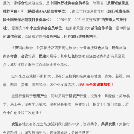
批的一家
综合性
旅游企业
。是
中国旅行社协会会员单位
，陕西省《
质量诚信重点
推荐单位
》和《
陕西省
AAA级信誉单位
》，西安市旅游局推荐的《
旅行社责任保
险全国统保示范项目参保单位
》，
2020年度，2021年度连续获“
西安市人气旅行
社
”。是西安市
中小企业协会会员单位
。被多家景区评为
诚信合作单位
，是
58同城
的
诚信商家
，欣欣旅游网的
金牌网店
，同程
旅行连锁机构
等。
主营
国内旅游、外宾接待及西安周边旅游；专业承接
红色
旅游、
研学
旅游、
商务
考察
、
会议
培训、
团建
拓展等；其中
红色
旅游项目涵盖省内外所有景区景
点，
成功
接待并服务过百余家企事业单位。
近年来企业规模不断扩大，现有分支机构
80余家遍布甘肃、青海、新疆、内
蒙、四川、贵州、陕西等地；因企业发展需求，
现
面向
全国诚邀加盟
！
旅游行业属于
朝阳产业
，同时又属于
轻资产
行业，投资小、风险低；简单易
学、易上手；没有学历要求、没有经验要求，免费培训、指导！行业门槛低，适
合小白创业和二次创业！
欢迎
各地的有识之士能加盟到我们团队中来，资源共享、
共谋发展！
为旅行
创造精彩，让游客感动生活；选择陕新旅，走遍全世界！