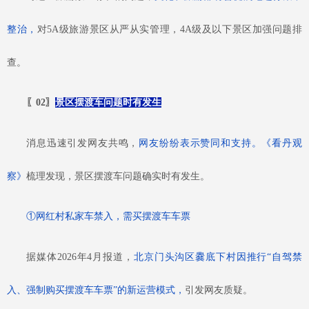
整治，
对
5A级旅游景区从严从实管理，4A级及以下景区加强问题排
查。
〖
02
〗
景区摆渡车问题时有发生
消息迅速引发网友共鸣，
网友纷纷表示赞同和支持。《看丹观
察》
梳理发现，景区摆渡车问题确实时有发生。
①网红村私家车禁入，需买摆渡车车票
据媒体
2026年4月报道，
北京门头沟区爨底下村因推行
“自驾禁
入、强制购买摆渡车车票”的新运营模式，
引发网友质疑。