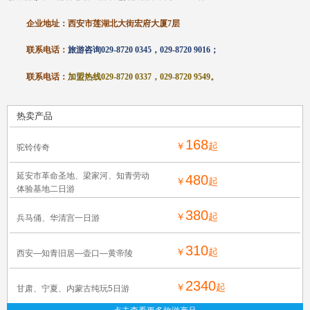
企业地址：西安
市莲湖
北大街宏府大厦
7层
联系电话：
旅游咨询
029-8720 0345，029-8720 9016；
联系电话：
加盟热线
029-8720 0337，029-8720 9549
。
热卖产品
168
￥
起
驼铃传奇
延安市革命圣地、梁家河、知青劳动
480
￥
起
体验基地二日游
380
￥
起
兵马俑、华清宫一日游
310
￥
起
西安—知青旧居—壶口—黄帝陵
2340
￥
起
甘肃、宁夏、内蒙古纯玩5日游