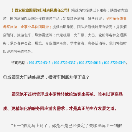
〖
西安新旅国际旅行社有限责任公司
〗
竭诚为您提供以下服务：陕西省内旅
游、国内旅游以及国际接待旅游产品
；定制红色旅游、研学旅游；
乡村振兴农业
考察旅游、企事业单位团建游；
提供自助旅游、团队旅游线路策划设定
；
提供酒
店预订、旅游包车、导游委派等
；代
定机票、火车票、大巴、轮船等各种交通票
务
；
承办各种会议、展览、专业团体考察、学术交流、商务活动等
。
我们将随时
欢迎您的光临指导。
咨询电话：
029-8720 0345；029-8720 0337；029-8720 9016；029-87
20 9549
。
◎
当景区大门越修越远，摆渡车到底方便了谁？
景区绝不该把管理成本硬性转嫁给游客来买单。唯有以更高品
质、更精细化的服务回应游客需求，才是真正的生存发展之道。
“五一”假期马上到了，你是不是已经决定了去哪里玩？一到假