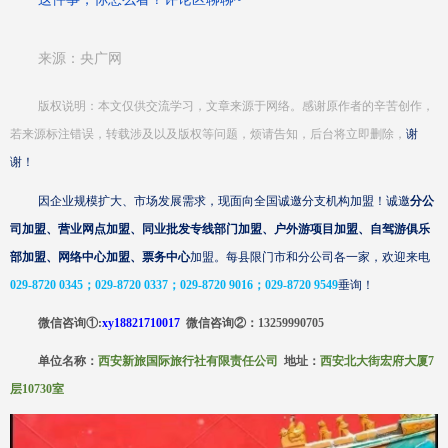
来源：央广网
版权说明：本文仅供交流学习，文章来源于网络。感谢原作者的辛苦创作，
若来源标注错误，转载涉及以及版权等问题，烦请
告知，后台将立即删除，
谢
谢！
因企业规模扩大、市场发展需求，现面向全国诚邀分支机构加盟！诚邀
分公
司加盟、营业网点加盟、同业批发专线部门加盟、户外游项目加盟、自驾游俱乐
部加盟、网络中心加盟、票务中心
加盟。每县限门市和分公司各一家，欢迎来电
029-8720 0345；029-8720 0337；029-8720 9016；029-8720 9549
垂询！
微信咨询
①:
xy18821710017
微信咨询
②
：
13259990705
单位名称：
西安新旅国际旅行社有限责任公司
地址：
西安北大街宏府大厦
7
层10730室