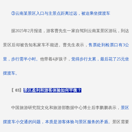
③云南某景区入口与主景点距离过远，被迫乘坐摆渡车
据
2025年2月报道，游客曹先生一家自驾到云南某景区游玩，到达
景区后却被告知私家车不能进。曹先生表示，
售票处到检票口有
3公
里，步行需半小时。
他带着
4岁孩子，
觉得步行太累，最后花了
25元坐
摆渡车。
〖
03
〗
景区盈利和游客体验如何平衡？
中国旅游研究院文化和旅游部数据中心博士后李鹏鹏表示，
景区
摆渡车小交通的问题，本质是游客体验与景区服务的矛盾。
景区需要