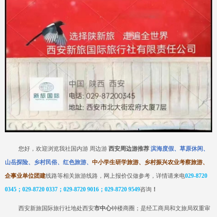
您好，欢迎浏览我社国内游
周边游
西安周边游推荐
滨海度假、草原休闲、
山岳探险、乡村民俗、红色旅游、
中小学生研学旅游、乡村振兴农业考察旅游、
企事业单位团建
线路等相关旅游线路，网上报价仅做参考，详情请来电
029-8720
0345；029-8720 0337；029-8720 9016；029-8720
9549
咨询
！
西安新旅国际旅行社
地处
西安
市中心
钟楼商圈；是经工商局和
文旅
局双重审