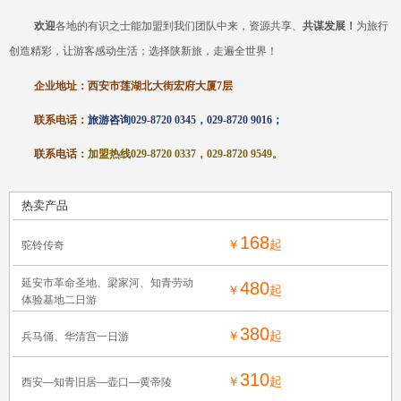
欢迎
各地的有识之士能加盟到我们团队中来，资源共享、
共谋发展！
为旅行
创造精彩，让游客感动生活；选择陕新旅，走遍全世界！
企业地址：西安
市莲湖
北大街宏府大厦
7层
联系电话：
旅游咨询
029-8720 0345，029-8720 9016；
联系电话：
加盟热线
029-8720 0337，029-8720 9549
。
热卖产品
168
￥
起
驼铃传奇
延安市革命圣地、梁家河、知青劳动
480
￥
起
体验基地二日游
380
￥
起
兵马俑、华清宫一日游
310
￥
起
西安—知青旧居—壶口—黄帝陵