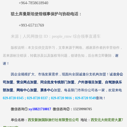
+964-7858618940
驻土库曼斯坦使馆领事保护与协助电话：
+993-65711769
来源｜
人民网微信
ID：people_rmw 综合领事直通车
版权说明：本文仅供交流学习，文章来源于网络。感谢原作者的辛苦创作，
若来源标注错误，转载涉及以及版权等问题，烦请
告知，后台将立即删除，
谢
谢！
因企业规模扩大、市场发展需求，现面向全国诚邀分支机构加盟！诚邀
分公
司加盟、营业网点加盟、同业批发专线部门加盟、户外游项目加盟、自驾游俱乐
部加盟、网络中心加盟、票务中心
加盟。每县限门市和分公司各一家，欢迎来电
029-8720 0345；029-8720 0337；029-8720 9016；029-8720 9549
垂询！
微信咨询
①:
xy18821710017
微信咨询
②
：
13259990705
单位名称：
西安新旅国际旅行社有限责任公司
地址：
西安北大街宏府大厦
7