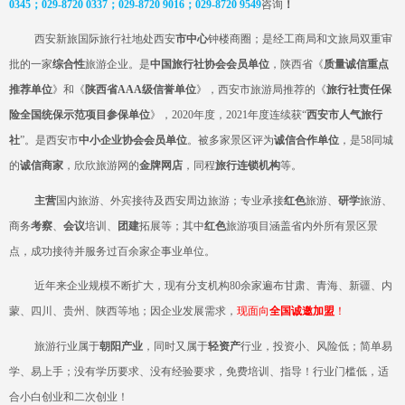
0345；029-8720 0337；029-8720 9016；029-8720
9549
咨询
！
西安新旅国际旅行社
地处
西安
市中心
钟楼商圈；是经工商局和
文旅
局双重审
批的一家
综合性
旅游企业
。是
中国旅行社协会会员单位
，陕西省《
质量诚信重点
推荐单位
》和《
陕西省
AAA级信誉单位
》，西安市旅游局推荐的《
旅行社责任保
险全国统保示范项目参保单位
》，
2020年度，2021年度连续获“
西安市人气旅行
社
”。是西安市
中小企业协会会员单位
。被多家景区评为
诚信合作单位
，是
58同城
的
诚信商家
，欣欣旅游网的
金牌网店
，同程
旅行连锁机构
等。
主营
国内旅游、外宾接待及西安周边旅游；专业承接
红色
旅游、
研学
旅游、
商务
考察
、
会议
培训、
团建
拓展等；其中
红色
旅游项目涵盖省内外所有景区景
点，
成功
接待并服务过百余家企事业单位。
近年来企业规模不断扩大，现有分支机构
80余家遍布甘肃、青海、新疆、内
蒙、四川、贵州、陕西等地；因企业发展需求，
现
面向
全国诚邀加盟
！
旅游行业属于
朝阳产业
，同时又属于
轻资产
行业，投资小、风险低；简单易
学、易上手；没有学历要求、没有经验要求，免费培训、指导！行业门槛低，适
合小白创业和二次创业！