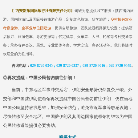
〖
西安新旅国际旅行社有限责任公司
〗
竭诚为您提供以下服务：陕西省内旅
游、国内旅游以及国际接待旅游产品
；定制红色旅游、研学旅游；
乡村振兴农业
考察旅游、企事业单位团建游；
提供自助旅游、团队旅游线路策划设定
；
提供酒
店预订、旅游包车、导游委派等
；代
定机票、火车票、大巴、轮船等各种交通票
务
；
承办各种会议、展览、专业团体考察、学术交流、商务活动等
。
我们将随时
欢迎您的光临指导。
咨询电话：
029-8720 0345；029-8720 0337；029-8720 9016；029-87
20 9549
。
◎
再次提醒：中国公民暂勿前往伊朗！
当前，中东地区军事冲突延宕，伊朗安全形势仍然复杂严峻。外
交部和中国驻伊朗使领馆再次提醒中国公民暂勿前往伊朗，仍在当地
中国公民坚持底线思维，加强安全防范，避免靠近军事等敏感设施，
尽快转移至安全地区。中国驻伊朗及其周边国家使领馆将继续为中国
公民转移避险提供必要协助。
联系方式