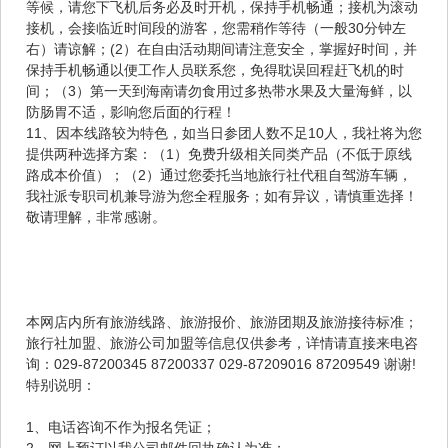
等候，请您下飞机后务必及时开机，保持手机畅通；接机为滚动
接机，会接临近时间段的游客，您需稍作等待（一般30分钟左
右）请谅解；(2）在自由活动期间请注意安全，掌握好时间，并
保持手机畅通以便工作人员联系您，免得耽误回程赶飞机的时
间；（3）第一天到海南请勿食用过多热带水果及大量海鲜，以
防肠胃不适，影响您后面的行程！
11、因本线路较为特色，如当日参团人数不足10人，我社将为您
提供两种选择方案：（1）免费升级相关同类产品（不低于原线
路成本价值）；（2）通过您委托当地旅行社代租自驾游车辆，
我社派专职司机兼导游为您全程服务；如有异议，请慎重选择！
敬请理解，非常感谢。
本网店内所有旅游线路、旅游报价、旅游团期及旅游接待标准；
旅行社加盟、旅游公司加盟等信息仅供参考，详情请直接来电咨
询：029-87200345 87200337 029-87209016 87209549 谢谢!
特别说明：
1、电话咨询不作为报名凭证；
2、网上预订以我公司邮件回执确认为准；