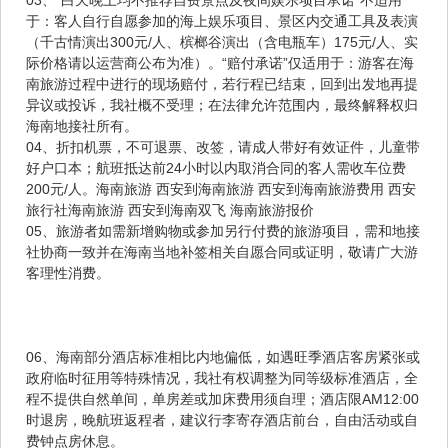
于：客人自行自愿参加的海上娱乐项目、景区内交通工具及表演
（千古情演出300元/人、槟榔谷演出（含电瓶车）175元/人、实
际价格请以运营商公布为准）。“赔付承诺”仅适用于：游客在海
南旅游过程中进行的现场赔付，若行程已结束，回到出发地再提
异议或投诉，我社概不受理；在法律允许范围内，最终解释权归
海南地接社所有。
04、折扣机票，不可退票、改签，请成人带好有效证件，儿童带
好户口本；航班抵达前24小时以内取消合同的客人需收车位费
200元/人。海南旅游 西安到海南旅游 西安到海南旅游费用 西安
旅行社海南旅游 西安到海南双飞 海南旅游报价
05、旅游者如需新增购物或参加另行付费的旅游项目，需和地接
社协商一致并在海南当地补签相关自愿合同或证明，敬请广大游
客理性消费。
06、海南部分酒店标准相比内地偏低，如遇旺季酒店客房紧张或
政府临时征用等特殊情况，我社有权调整为同等级标准酒店，全
程不提供自然单间，单房差或加床费用须自理；酒店限AM12:00
时退房，晚航班返程者，建议行李寄存酒店前台，自由活动或自
费钟点房休息。