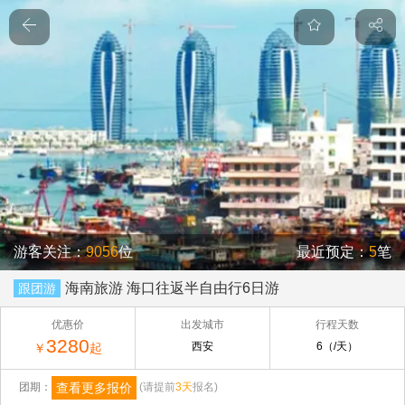
游客关注：
9056
位
最近预定：
5
笔
海南旅游 海口往返半自由行6日游
跟团游
优惠价
出发城市
行程天数
3280
西安
6（/天）
￥
起
查看更多报价
团期：
(请提前
3天
报名)