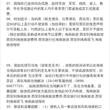
07、因报价已提供综合优惠，故持导游、军官、残疾、老人、教
师、学生等优惠证件的客人均不再享受门票减免或其它优惠退
费。
08、特别提示：岛屿类（蜈支洲岛、分界洲岛、西岛等）景区规
定60岁以上及行动不便游客（包括孕妇）需填写景区的免责声明
方可登船上岛；70周岁以上老年人出于安全考虑，景区不予接待
（我社按团队采购成本价格予以退费）海南旅游 西安到海南旅游
西安到海南旅游费用 西安旅行社海南旅游 西安到海南双飞 海南
旅游报价
09、请如实填写当地《游客意见书》，游客的投诉诉求以在海南
当地由游客自行填写的意见单为主要依据。不填或虚填填写，归
来后的投诉将 无法受理，如在行程进行中对旅行社的服务标准有
异议，请在海南当地解决（24小时客服热线：0898-
66677719），如旅游期间在当地解决不了，应在当地备案。温
馨提醒：旅游投诉时效为返回出发地起30天内有效。海南旅游
西安到海南旅游 西安到海南旅游费用 西安旅行社海南旅游 西安
到海南双飞 海南旅游报价
10、接送机温馨提醒：（1）接机人员一般会提前在机场接机口