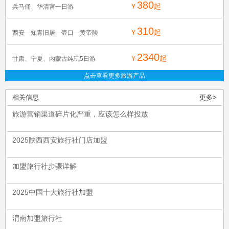
380
￥
起
兵马俑、华清宫一日游
310
￥
起
西安—知青旧居—壶口—黄帝陵
2340
￥
起
甘肃、宁夏、内蒙古纯玩5日游
点击查看更多旅游产品
相关信息
更多>
旅游营销渠道碎片化严重，应该怎么样投放
2025陕西西安旅行社门店加盟
加盟旅行社步骤详解
2025中国十大旅行社加盟
渭南加盟旅行社