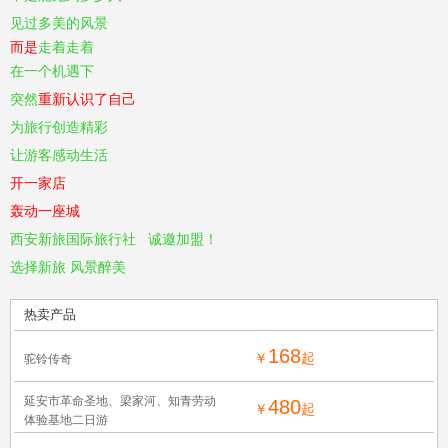
见过多美的风景
而是
走着走着
在一个机遇下
突然
重新认识了自己
为旅行创造精彩
让游客感动生活
开一家店
轰动一座城
西安新旅国际旅行社
诚邀加盟
！
选择新旅
风景醉美
热卖产品
168
￥
起
驼铃传奇
延安市革命圣地、梁家河、知青劳动
480
￥
起
体验基地二日游