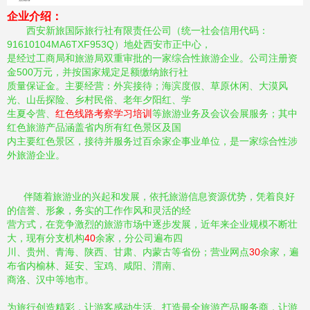
企业介绍：
西安新旅国际旅行社有限责任公司（统一社会信用代码：
91610104MA6TXF953Q）地处西安市正中心，
是经
过工商局和旅游局双重审批的一家综合性旅游企业。公司注册资
金500万元，并按国家规定足额缴纳旅行社
质量
保证金。主要经营：外宾接待；海滨度假、草原休闲、大漠风
光、山岳探险、乡村民俗、老年夕阳红、学
生夏
令营、
红色线路考察学习培训
等旅游业务及会议会展服务；其中
红色旅游产品涵盖省内所有红色景区及国
内主
要红色景区，接待并服务过百余家企事业单位，是一家综合性涉
外旅游企业。
伴随着旅游业的兴起和发展，依托旅游信息资源优势，凭着良好
的信誉、形象，务实的工作作风和灵活的经
营
方式，在竞争激烈的旅游市场中逐步发展，近年来企业规模不断壮
大，现有分支机构
40
余家，分公司遍布四
川、贵州、青海、陕西、甘肃、内蒙古等省份；营业网点
30
余家，遍
布省内榆林、延安、宝鸡、咸阳、渭南、
商洛、汉中等地市。
为旅行创造精彩，让游客感动生活。打造最全旅游产品服务商，让游