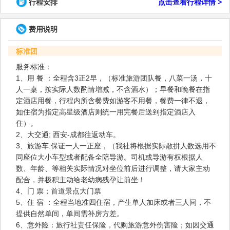
行程安排
点击查看行程详情 >
费用说明
标准团
服务标准：
1、用 餐 ：全程含3正2早，（标准旅游团队餐，八菜一汤，十
人一桌，按实际人数酌情增减，不含酒水）；早餐和晚餐在指
定酒店用餐，行程内所含餐费如游客不用餐，餐费一律不退，
如住宿为指定高星级酒店则统一用完餐后送到指定酒店入
住）。
2、大交通; 西安-成都往返动车。
3、旅游车:保证一人一正座，（我社将根据实际散拼人数选用不
同座位大小车型或者配备全陪导游。司机或导游有权根据人
数、年龄、等相关实际情况对坐位前后进行调整，请大家主动
配合，并极积主动给老幼病残孕让前坐！
4、门 票；首道景点大门票
5、住 宿 ：全程当地准四住宿，产生单人加床或者三人间，不
提供自然单间，单间需补房方差。
6、意外险：旅行社责任保险，代购旅游意外伤害险；如因交通