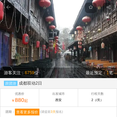
游客关注：
6759
位
最近预定：
1
笔
成都双动2日
跟团游
优惠价
出发城市
行程天数
880
西安
2（/天）
￥
起
查看更多报价
团期：
(请提前
3天
报名)