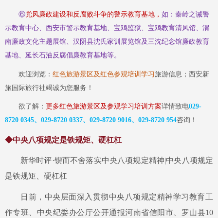
⑥
党风廉政建设和反腐败斗争的警示教育基地，
如：秦岭之诫警
示教育中心、西安市警示教育基地、宝鸡监狱、宝鸡教育清风馆、渭
南廉政文化主题展馆、汉阴县沈氏家训展览馆及三沈纪念馆廉政教育
基地、延长石油反腐倡廉教育基地等。
欢迎浏览：
红色旅游景区及红色参观培训学习
旅游信息；西安新
旅国际旅行社竭诚为您服务！
欲了解：
更多红色旅游景区及参观学习培训方案
详情致电
029-
8720 0345、029-8720 0337、029-8720 9016、029-8720 954
咨询！
◆中央八项规定是铁规矩、硬杠杠
新华时评
·锲而不舍落实中央八项规定精神|中央八项规定
是铁规矩、硬杠杠
日前，中央层面深入贯彻中央八项规定精神学习教育工
作专班、中央纪委办公厅公开通报河南省信阳市、罗山县
10