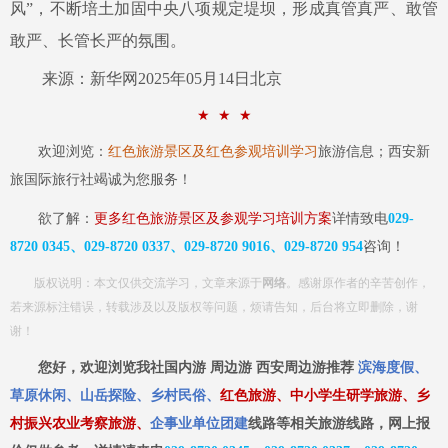
风”，不断培土加固中央八项规定堤坝，形成真管真严、敢管
敢严、长管长严的氛围。
来源：新华网
2025年05月14日北京
★
★
★
欢迎浏览：
红色旅游景区及红色参观培训学习
旅游信息；西安新
旅国际旅行社竭诚为您服务！
欲了解：
更多红色旅游景区及参观学习培训方案
详情致电
029-
8720 0345、029-8720 0337、029-8720 9016、029-8720 954
咨询！
版权说明：本文仅供交流学习，文章来源于
网络
。感谢原作者的辛苦创作，
若来源标注错误，转载涉及以及版权等问题，烦请告知，后台将立即删除，谢
谢！
您好，欢迎浏览我社国内游
周边游
西安周边游推荐
滨海度假、
草原休闲、山岳探险、乡村民俗、
红色旅游、中小学生研学旅游、乡
村振兴农业考察旅游、
企事业单位团建
线路等相关旅游线路，网上报