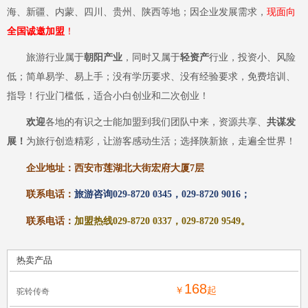
海、新疆、内蒙、四川、贵州、陕西等地；因企业发展需求，
现
面向
全国诚邀加盟
！
旅游行业属于
朝阳产业
，同时又属于
轻资产
行业，投资小、风险
低；简单易学、易上手；没有学历要求、没有经验要求，免费培训、
指导！行业门槛低，适合小白创业和二次创业！
欢迎
各地的有识之士能加盟到我们团队中来，资源共享、
共谋发
展！
为旅行创造精彩，让游客感动生活；选择陕新旅，走遍全世界！
企业地址：西安
市莲湖
北大街宏府大厦
7层
联系电话：
旅游咨询
029-8720 0345，029-8720 9016；
联系电话：
加盟热线
029-8720 0337，029-8720 9549。
热卖产品
168
￥
起
驼铃传奇