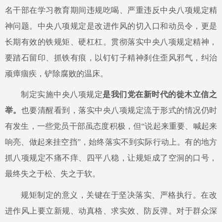
名干部在学习教育期间违规吃喝、严重违反中央八项规定精
神问题。中央八项规定是改进作风的切入口和动员令，更是
长期有效的铁规矩、硬杠杠。贯彻落实中央八项规定精神，
要踏石留印、抓铁有痕，以钉钉子精神刹住歪风邪气，纠治
顽瘴痼疾，铲除腐败的温床。
制定实施中央八项规定
是我们党在新时代的徙木立信之
举。
也要清醒看到，落实中央八项规定流于形式的情况仍时
有发生，一些党员干部虽态度积极，但
“说起来重要、喊起来
响亮、做起来挂空挡”，始终落实不到实际行动上。有的地方
抓八项规定不痛不痒、四平八稳，让规矩成了空洞的口号，
最终失之于松、失之于软。
规矩制定的意义，关键在于坚决落实、严格执行。在改
进作风上要立新规、动真格、求实效、防反弹。对于群众深