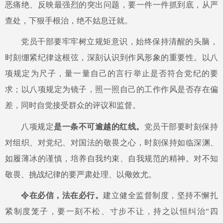
恶痛绝、反映最强烈的突出问题，要一件一件抓到底，从严
查处，下狠手根治，绝不姑息迁就。
党员干部要牢牢树立规矩意识，始终保持清醒的头脑，
时刻绷紧纪律这根弦，深刻认识到作风形象的重要性。以八
项规定为尺子，量一量自己的言行举止是否符合党纪的要
求；以八项规定为镜子，照一照自己的工作作风是否存在偏
差，同时自觉接受群众的评议和监督。
八项规定
是一条不可逾越的红线。
党员干部要时刻保持
对组织、对党纪、对国法的敬畏之心，时刻保持如临深渊、
如履薄冰的谨慎，培养自我约束、自我规范的精神。对不知
敬畏、挑战纪律的要严肃处理、以儆效尤。
令在必信，法在必行。
建立健全监督制度，坚持不懈扎
紧制度笼子，要一刻不松、寸步不让，持之以恒纠治
“四