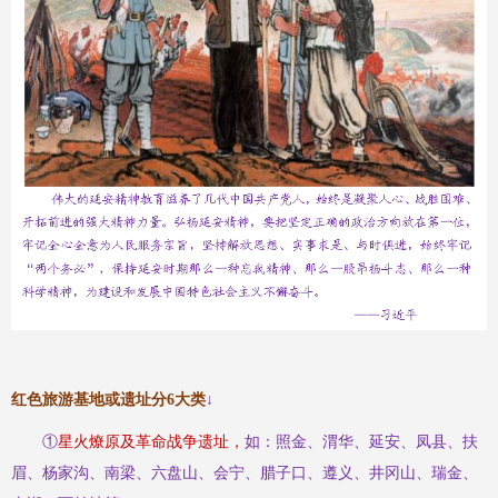
红色旅游基地或遗址分
6大类
↓
①
星火燎原及革命战争遗址，
如：照金、渭华、延安、凤县、扶
眉、杨家沟、南梁、六盘山、会宁、腊子口、遵义、井冈山、瑞金、