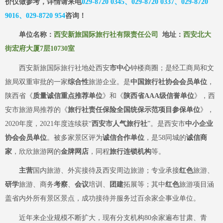
价仅做参考，详情请来电
029-8720 0345、029-8720 0337、029-8720
9016、029-8720 954
咨询
！
单位名称：
西安新旅国际旅行社有限责任公司
地址：
西安北大
街宏府大厦
7层10730室
西安新旅国际旅行社
地处
西安
市中心
钟楼商圈；是经工商局和
文
旅
局双重审批的一家
综合性
旅游企业
。是
中国旅行社协会会员单位
，
陕西省《
质量诚信重点推荐单位
》和《
陕西省
AAA级信誉单位
》，西
安市旅游局推荐的《
旅行社责任保险全国统保示范项目参保单位
》，
2020年度，2021年度连续获“
西安市人气旅行社
”。是西安市
中小企业
协会会员单位
。被多家景区评为
诚信合作单位
，是
58同城的
诚信商
家
，欣欣旅游网的
金牌网店
，同程
旅行连锁机构
等。
主营
国内旅游、外宾接待及西安周边旅游；专业承接
红色
旅游、
研学
旅游、商务
考察
、
会议
培训、
团建
拓展等；其中
红色
旅游项目涵
盖省内外所有景区景点，
成功
接待并服务过百余家企事业单位。
近年来企业规模不断扩大，现有分支机构
80余家遍布甘肃、青