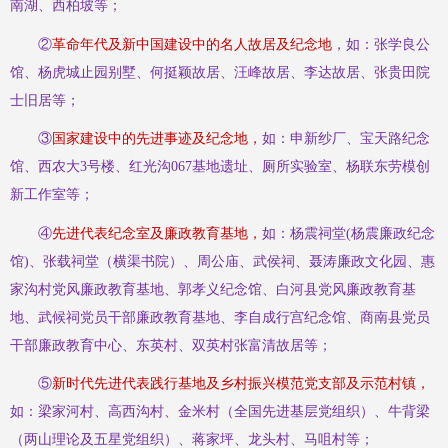
南湖、西柏坡等；
②
革命年代及新中国建设中的名人故居及纪念地
，如：张学良公
馆、杨虎城止园别墅、何挺颖故居、汪峰故居、李达故居、张贵田院
士旧居等；
③
国家建设中的先进事迹及纪念地，
如：申新纱厂、宝天路纪念
馆、西农大
3号楼、红光沟067基地遗址、厕所实验室、
杨联东劳模创
新工作室
等；
④
先进代表纪念室及廉政教育基地，
如：杨震祠堂
(杨震廉政纪念
馆)、张载祠堂（横渠书院）、周公庙、武侯祠、聂涛廉政文化园、惠
家沟村党风廉政教育基地、郭孝义纪念馆、白河县党风廉政教育基
地、武候祠党员干部廉政教育基地、李自成行宫纪念馆、商南县党员
干部廉政教育中心、东英村、双英村张富清故居等；
⑤
新时代先进代表践行基地及乡村振兴模范党支部及示范村镇，
如：梁家河村、高西沟村、金米村（
全国先进基层党组织
）、牛背梁
（两山理论及五星党组织）、蒋家坪、龙头村、
马咀村等；