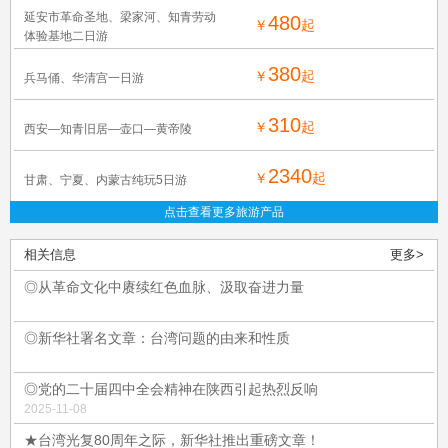
延安市革命圣地、梁家河、知青劳动
480
￥
起
体验基地二日游
380
￥
起
兵马俑、华清宫一日游
310
￥
起
西安—知青旧居—壶口—黄帝陵
2340
￥
起
甘肃、宁夏、内蒙古纯玩5日游
点击查看更多旅游产品
相关信息
更多>
◎从革命文化中赓续红色血脉、汲取奋进力量
◎新华社署名文章：台湾问题的由来和性质
◎党的二十届四中全会精神在陕西引起热烈反响
2025-11-08
★台湾光复80周年之际，新华社推出重磅文章！